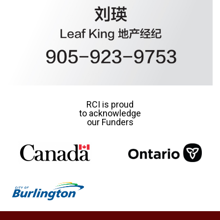
RCI is proud
to acknowledge
our Funders