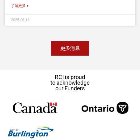
了解更多 >
2025-08-16
更多消息
RCI is proud
to acknowledge
our Funders