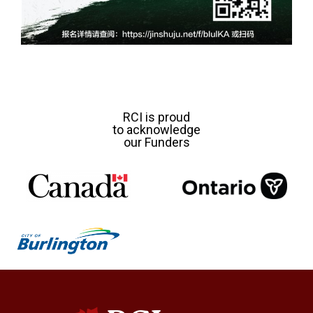
RCI is proud
to acknowledge
our Funders