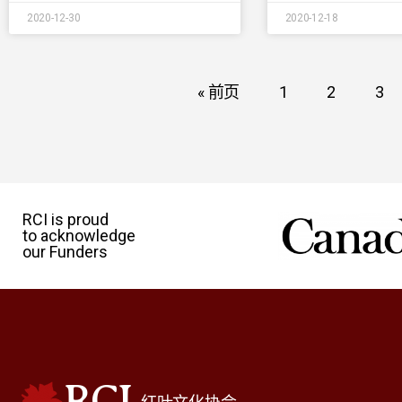
2020-12-30
2020-12-18
« 前页
1
2
3
RCI is proud
to acknowledge
our Funders
RCI