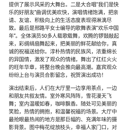
提供了展示风采的大舞台。二是大合唱“我们是快
乐的好朋友”曲调优美欢快，演唱情绪饱满，把亲
请、友谊、积极向上的生活态度表现得淋漓尽
致。最后是邢路平女士编导的歌舞表演“欢乐中国
年”。全体演员50多人载歌载舞，欢腾的锣鼓敲起
来，彩绸绢扇舞起来，把美丽的鲜花献给你，真
诚的祝福送给你。淳朴热情的民族风，浓重绵长
的异国情，激发了观众的情绪，舞出了红红火火
的旺年华章，将整台晚会推向最高潮。嘉宾观众
纷纷上台与演员合影留念，祝贺演出成功！
演出结束后，人们在大厅里一边享用茶点，一边
和朋友共叙友情。室外寒风阵阵，雪花漫天飞
舞；室内温暖如春，咖啡飘香。随处可见美丽的
笑脸，热情的拥抱，和温馨祝福的场景。大厅中
最抢眼最热闹的地方是那巨幅的、充满年味的摄
影背景。图中梅花绽放枝头，幸福人家门口，对