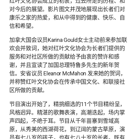
红叶文化协会成立的初衷，过去所走的历程、和
对今后的展望。影片图文并茂地展现出长者们对
康乐之家的热爱，和从中得到的健康、快乐、自
信和希望。
加拿大国会议员Karina Gould女士主动前来参加联
欢会并致词，她对红叶文化协会为长者们提供的
服务和对社区所做的贡献给予由衷的赞许和感
谢，并且宣读了加国总理特鲁多先生的新年贺
信。安省议员 Eleanor McMahon 发来她的贺词，
并称赞红叶文化协会在传承中国文化、和联接社
区所做的贡献。
节目演出开始了，精挑细选的11个节目精纷呈，
风格迥异。精湛的歌舞表演，高潮迭起，场内掌
声四起，不绝于耳。节目从千年苗寨到雪域高
原，从秀美的西湖荷花，到辽阔的蒙古草原，演
员有七八岁的孩子，也有七八十岁的长者。既有