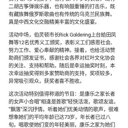
二胡古筝弹拨乐器，也有响鼓重锤的打击乐，既
有藏族舞俄罗斯歌曲也有传统的乌克兰民族舞。
真是中西文化交融精美丰富的文化盛宴。
活动中场，伯灵顿市长Rick Goldering上台給田凤
舞等12名优秀义工颁奖，表彰义工们感恩社会、
努力工作、爱心奉献的精神。接着，也给活动赞
助商们颁发证书，感谢社会各界对红叶文化协会
的关注、支持和帮助。随后是幸运抽奖时刻，本
次幸运抽奖得到多家赞助商的支持，奖项较多，
异常吸引观众，获奖者喜不胜收。
这次活动特别值得称道的节目：是康乐之家长者
的女声小合唱“相逢是首歌”轻快活泼，歌颂友谊。
“飘落”深沉抒情。听着她们优美动情的歌声，很难
想象她们的平均年龄已达73岁，年长者已过八
旬。唱歌使她们变的年轻美丽，康乐之家为她们