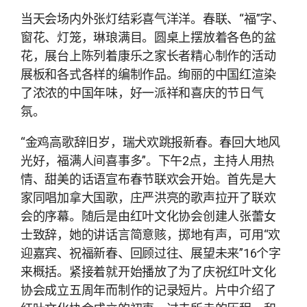
当天会场内外张灯结彩喜气洋洋。春联、“福”字、
窗花、灯笼，琳琅满目。圆桌上摆放着各色的盆
花，展台上陈列着康乐之家长者精心制作的活动
展板和各式各样的编制作品。绚丽的中国红渲染
了浓浓的中国年味，好一派祥和喜庆的节日气
氛。
“金鸡高歌辞旧岁，瑞犬欢跳报新春。春回大地风
光好，福满人间喜事多”。下午2点，主持人用热
情、甜美的话语宣布春节联欢会开始。首先是大
家同唱加拿大国歌，庄严洪亮的歌声拉开了联欢
会的序幕。随后是由红叶文化协会创建人张蕾女
士致辞，她的讲话言简意赅，掷地有声，可用“欢
迎嘉宾、祝福新春、回顾过往、展望未来”16个字
来概括。紧接着就开始播放了为了庆祝红叶文化
协会成立五周年而制作的记录短片。片中介绍了