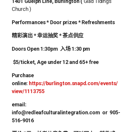
1401 Guelph Line, Burlington
(
Glad Tidings
Church )
Performances * Door prizes * Refreshments
精彩演出
*
幸运抽奖
*
茶点供应
Doors Open 1:30pm
入场
1:30 pm
$5/ticket,
Age under 12 and 65+ free
Purchase
online:
https://burlington.snapd.com/events/
view/1113755
email:
info@redleafculturalintegration.com
or
905-
516-9016