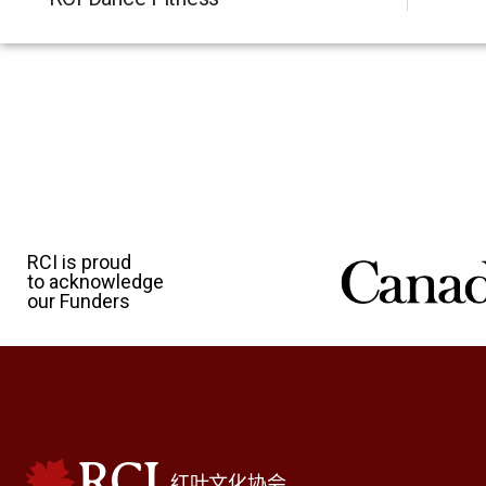
RCI is proud
to acknowledge
our Funders
RCI
红叶文化协会