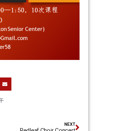
下午
NEXT
Redleaf Choir Concert