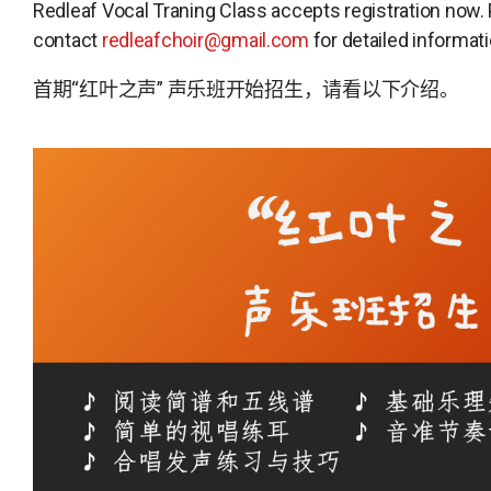
Redleaf Vocal Traning Class accepts registration now.
contact
redleafchoir@gmail.com
for detailed informat
首期“红叶之声” 声乐班开始招生，请看以下介绍。