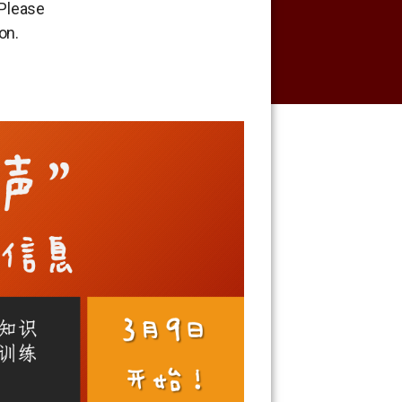
 Please
ion.