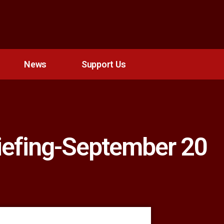
News
Support Us
iefing-September 20